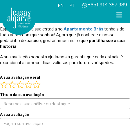
+351 914 387 989
EN
PT
M
Apartamento Brás
Esperamos que a sua estadia no
Apartamento Brás
tenha sido
tudo aquilo com que sonhou! Agora que já conhece o nosso
pedacinho de paraíso, gostaríamos muito que
partilhasse a sua
história
.
A sua avaliação honesta ajuda-nos a garantir que cada estadia é
excecional e fornece dicas valiosas para futuros hóspedes.
A sua avaliação geral
Título da sua avaliação
A sua avaliação